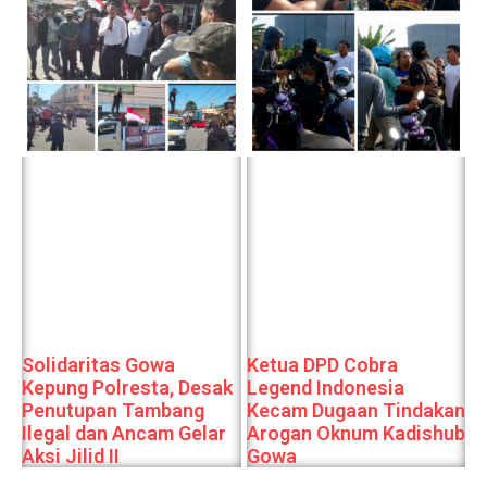
Solidaritas Gowa
Ketua DPD Cobra
Kepung Polresta, Desak
Legend Indonesia
Penutupan Tambang
Kecam Dugaan Tindakan
Ilegal dan Ancam Gelar
Arogan Oknum Kadishub
Aksi Jilid II
Gowa