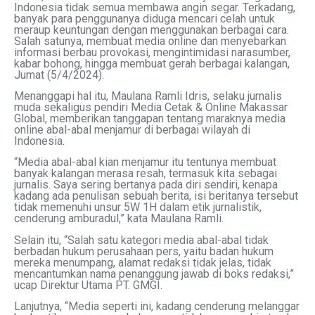
Indonesia tidak semua membawa angin segar. Terkadang,
banyak para penggunanya diduga mencari celah untuk
meraup keuntungan dengan menggunakan berbagai cara.
Salah satunya, membuat media online dan menyebarkan
informasi berbau provokasi, mengintimidasi narasumber,
kabar bohong, hingga membuat gerah berbagai kalangan,
Jumat (5/4/2024).
Menanggapi hal itu, Maulana Ramli Idris, selaku jurnalis
muda sekaligus pendiri Media Cetak & Online Makassar
Global, memberikan tanggapan tentang maraknya media
online abal-abal menjamur di berbagai wilayah di
Indonesia.
“Media abal-abal kian menjamur itu tentunya membuat
banyak kalangan merasa resah, termasuk kita sebagai
jurnalis. Saya sering bertanya pada diri sendiri, kenapa
kadang ada penulisan sebuah berita, isi beritanya tersebut
tidak memenuhi unsur 5W 1H dalam etik jurnalistik,
cenderung amburadul,” kata Maulana Ramli.
Selain itu, “Salah satu kategori media abal-abal tidak
berbadan hukum perusahaan pers, yaitu badan hukum
mereka menumpang, alamat redaksi tidak jelas, tidak
mencantumkan nama penanggung jawab di boks redaksi,”
ucap Direktur Utama PT. GMGI.
Lanjutnya, “Media seperti ini, kadang cenderung melanggar