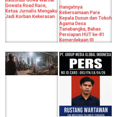
Gowata Road Race,
Hangatnya
Ketua Jurnalis Mengaku
Kebersamaan Para
Jadi Korban Kekerasan
Kepala Dusun dan Tokoh
Agama Desa
Tanabangka, Bahas
Persiapan HUT ke-81
Kemerdekaan RI