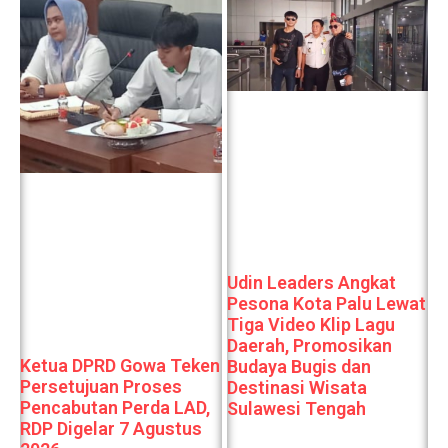
Udin Leaders Angkat
Pesona Kota Palu Lewat
Tiga Video Klip Lagu
Daerah, Promosikan
Ketua DPRD Gowa Teken
Budaya Bugis dan
Persetujuan Proses
Destinasi Wisata
Pencabutan Perda LAD,
Sulawesi Tengah
RDP Digelar 7 Agustus