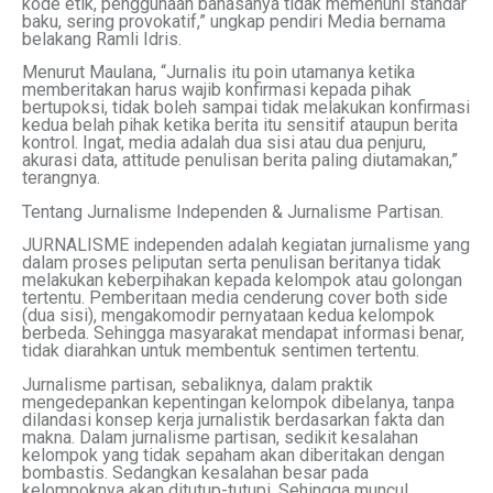
kode etik, penggunaan bahasanya tidak memenuhi standar
baku, sering provokatif,” ungkap pendiri Media bernama
belakang Ramli Idris.
Menurut Maulana, “Jurnalis itu poin utamanya ketika
memberitakan harus wajib konfirmasi kepada pihak
bertupoksi, tidak boleh sampai tidak melakukan konfirmasi
kedua belah pihak ketika berita itu sensitif ataupun berita
kontrol. Ingat, media adalah dua sisi atau dua penjuru,
akurasi data, attitude penulisan berita paling diutamakan,”
terangnya.
Tentang Jurnalisme Independen & Jurnalisme Partisan.
JURNALISME independen adalah kegiatan jurnalisme yang
dalam proses peliputan serta penulisan beritanya tidak
melakukan keberpihakan kepada kelompok atau golongan
tertentu. Pemberitaan media cenderung cover both side
(dua sisi), mengakomodir pernyataan kedua kelompok
berbeda. Sehingga masyarakat mendapat informasi benar,
tidak diarahkan untuk membentuk sentimen tertentu.
Jurnalisme partisan, sebaliknya, dalam praktik
mengedepankan kepentingan kelompok dibelanya, tanpa
dilandasi konsep kerja jurnalistik berdasarkan fakta dan
makna. Dalam jurnalisme partisan, sedikit kesalahan
kelompok yang tidak sepaham akan diberitakan dengan
bombastis. Sedangkan kesalahan besar pada
kelompoknya akan ditutup-tutupi. Sehingga muncul