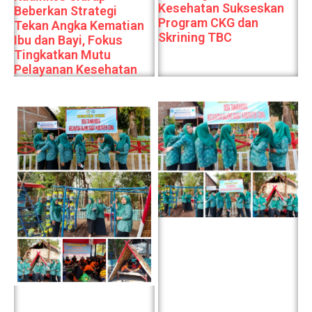
Kesehatan Sukseskan
Beberkan Strategi
Program CKG dan
Tekan Angka Kematian
Skrining TBC
Ibu dan Bayi, Fokus
Tingkatkan Mutu
Pelayanan Kesehatan