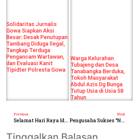
Solidaritas Jurnalis
Gowa Siapkan Aksi
Besar: Desak Penutupan
Tambang Diduga Ilegal,
Tangkap Terduga
Pengancam Wartawan,
Warga Kelurahan
dan Evaluasi Kanit
Tubajeng dan Desa
Tipidter Polresta Gowa
Tanabangka Berduka,
Tokoh Masyarakat
Abdul Azis Dg Bunga
Tutup Usia di Usia 58
Tahun
Previous
Next
Selamat Hari Raya Idul Fitri 1445 H- 2024 M
Pengusaha Sukses “Nurul Damayana” Gelar IFTAR AKBAR di Bulan Suci Ramadhan
Tinggalkan Balasan