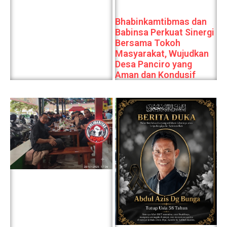
Bhabinkamtibmas dan
Babinsa Perkuat Sinergi
Bersama Tokoh
Masyarakat, Wujudkan
Desa Panciro yang
Aman dan Kondusif