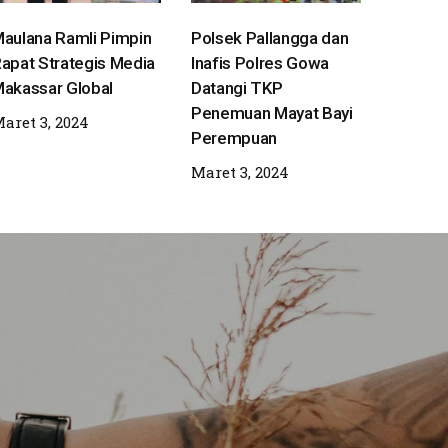
aulana Ramli Pimpin
Polsek Pallangga dan
apat Strategis Media
Inafis Polres Gowa
akassar Global
Datangi TKP
Penemuan Mayat Bayi
aret 3, 2024
Perempuan
Maret 3, 2024