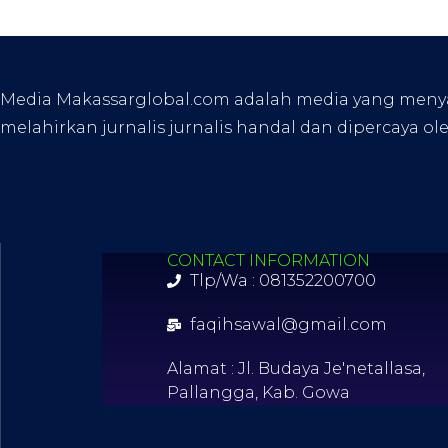
Media Makassarglobal.com adalah media yang menyaji
melahirkan jurnalis jurnalis handal dan dipercaya ol
CONTACT INFORMATION
Tlp/Wa : 081352200700
faqihsawal@gmail.com
Alamat : Jl. Budaya Je'netallasa,
Pallangga, Kab. Gowa