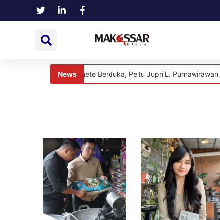
News
ga Dusun Tanete Berduka, Peltu Jupri L. Purnawirawan TNI Berpulan
News