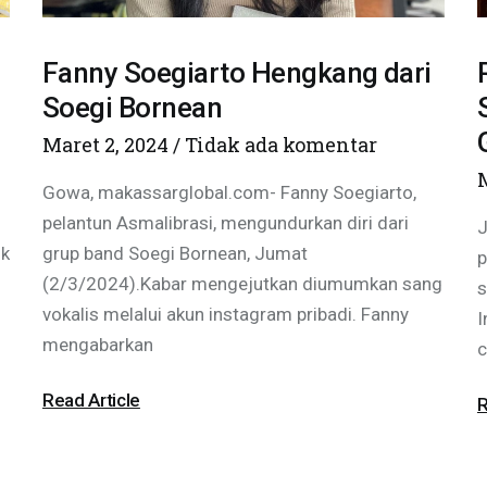
Fanny Soegiarto Hengkang dari
Soegi Bornean
Maret 2, 2024
Tidak ada komentar
Gowa, makassarglobal.com- Fanny Soegiarto,
pelantun Asmalibrasi, mengundurkan diri dari
J
uk
grup band Soegi Bornean, Jumat
p
(2/3/2024).Kabar mengejutkan diumumkan sang
s
vokalis melalui akun instagram pribadi. Fanny
I
mengabarkan
c
Read Article
R