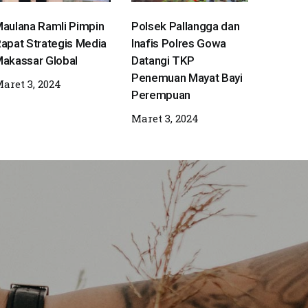
aulana Ramli Pimpin
Polsek Pallangga dan
apat Strategis Media
Inafis Polres Gowa
akassar Global
Datangi TKP
Penemuan Mayat Bayi
aret 3, 2024
Perempuan
Maret 3, 2024