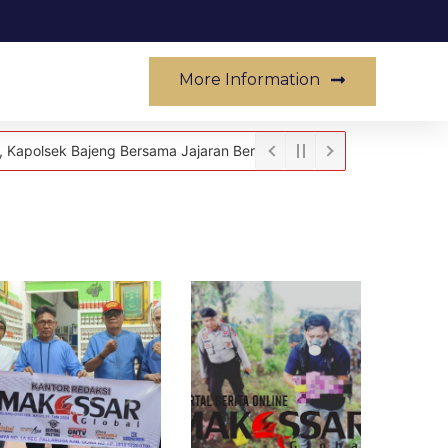
More Information
Musik
eng Bersama Jajaran Beri Kejutan Ulang Tahun untuk Aipda Rudy S.