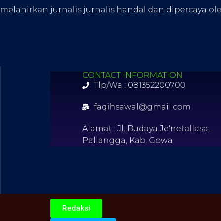
melahirkan jurnalis jurnalis handal dan dipercaya ol
CONTACT INFORMATION
Tlp/Wa : 081352200700
faqihsawal@gmail.com
Alamat : Jl. Budaya Je'netallasa,
Pallangga, Kab. Gowa
Redaksi