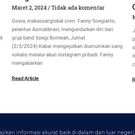
Maret 2, 2024
Tidak ada komentar
Gowa, makassarglobal.com- Fanny Soegiarto,
pelantun Asmalibrasi, mengundurkan diri dari
J
uk
grup band Soegi Bornean, Jumat
p
(2/3/2024).Kabar mengejutkan diumumkan sang
s
vokalis melalui akun instagram pribadi. Fanny
I
mengabarkan
c
Read Article
R
kan informasi akurat baik di dalam dan luar negeri