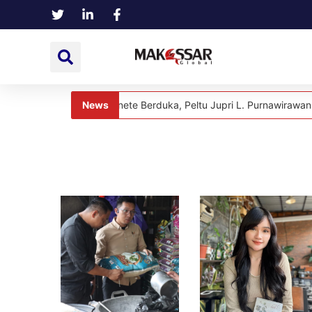
News
ga Dusun Tanete Berduka, Peltu Jupri L. Purnawirawan TNI Berpulan
News