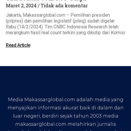
Maret 2, 2024
Tidak ada komentar
Jakarta, Makassarglobal.com – Pemilihan presiden
(pilpres) dan pemilihan legislatif (pileg) sudah digelar
Rabu (14/2/2024). Tim CNBC Indonesia Research telah
merangkum hasil real count terkini yang dikutip dari Komisi
Read Article
Media Makassarglobal.com adalah media yang
menyajikan informasi akurat baik di dalam dan
luar negeri, berdiri sejak tahun 2003 media
makassarglobal.com melahirkan jurnalis