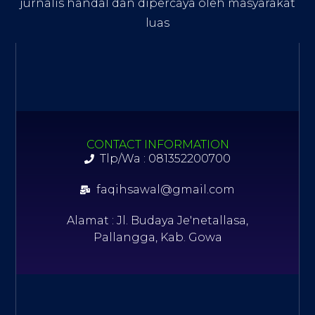
jurnalis handal dan dipercaya oleh masyarakat
luas
CONTACT INFORMATION
Tlp/Wa : 081352200700
faqihsawal@gmail.com
Alamat : Jl. Budaya Je'netallasa,
Pallangga, Kab. Gowa