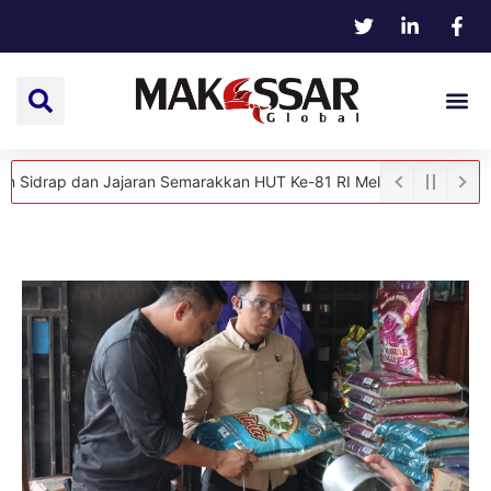
ap dan Jajaran Semarakkan HUT Ke-81 RI Melalui Aksi Donor Darah