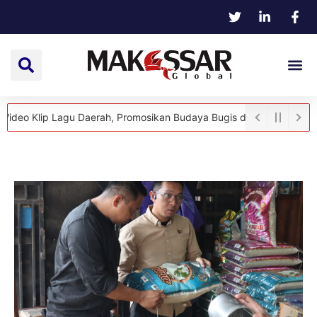
ip Lagu Daerah, Promosikan Budaya Bugis dan Destinasi Wisata Sul