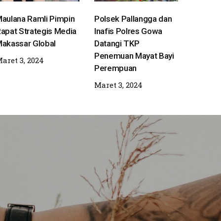
aulana Ramli Pimpin
Polsek Pallangga dan
apat Strategis Media
Inafis Polres Gowa
akassar Global
Datangi TKP
Penemuan Mayat Bayi
aret 3, 2024
Perempuan
Maret 3, 2024