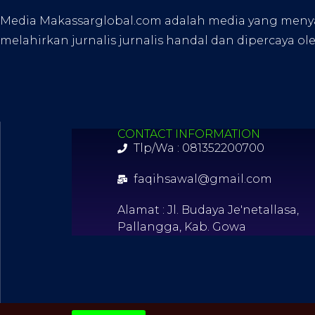
Media Makassarglobal.com adalah media yang menyaji
melahirkan jurnalis jurnalis handal dan dipercaya ol
CONTACT INFORMATION
Tlp/Wa : 081352200700
faqihsawal@gmail.com
Alamat : Jl. Budaya Je'netallasa,
Pallangga, Kab. Gowa