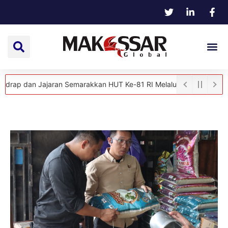
an Jajaran Semarakkan HUT Ke-81 RI Melalui Aksi Donor Darah
Ke