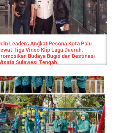
din Leaders Angkat Pesona Kota Palu
ewat Tiga Video Klip Lagu Daerah,
romosikan Budaya Bugis dan Destinasi
Wisata Sulawesi Tengah