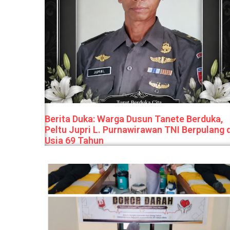
Berita Duka: Warga Dusun Tanete Berduka,
Peltu Jupri L. Purnawirawan TNI Berpulang d
Usia 69 Tahun