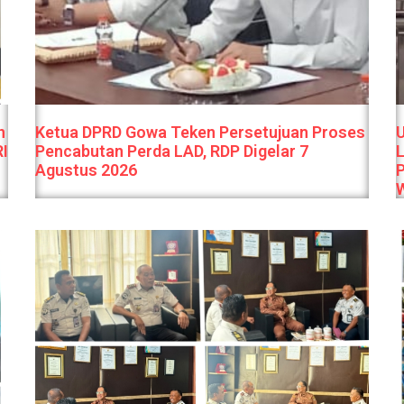
n
Ketua DPRD Gowa Teken Persetujuan Proses
U
RI
Pencabutan Perda LAD, RDP Digelar 7
L
Agustus 2026
P