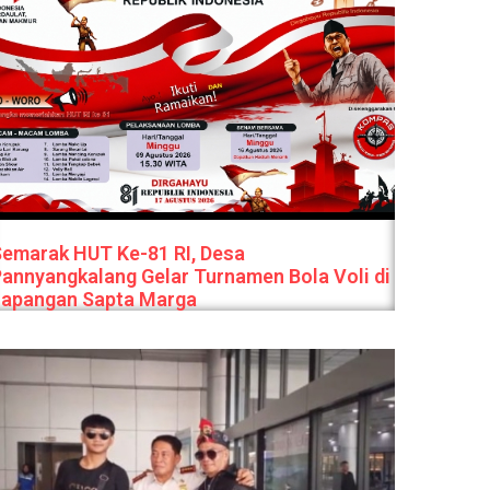
emarak HUT Ke-81 RI, Desa
annyangkalang Gelar Turnamen Bola Voli di
Lapangan Sapta Marga