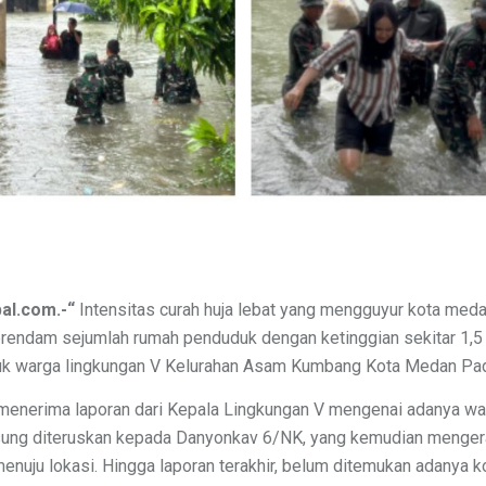
al.com.-“
Intensitas curah huja lebat yang mengguyur kota meda
erendam sejumlah rumah penduduk dengan ketinggian sekitar 1,
uk warga lingkungan V Kelurahan Asam Kumbang Kota Medan Pa
 menerima laporan dari Kepala Lingkungan V mengenai adanya wa
angsung diteruskan kepada Danyonkav 6/NK, yang kemudian menge
nuju lokasi. Hingga laporan terakhir, belum ditemukan adanya ko