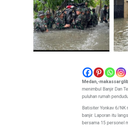
Medan,-makassarglib
menimbul Banjir Dan T
puluhan rumah pendud
Batisiter Yonkav 6/NK
banjir. Laporan itu l
bersama 15 personel me