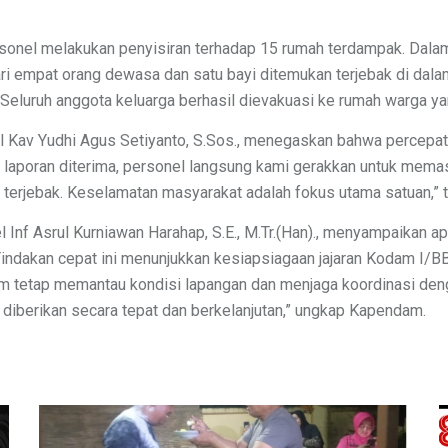
rsonel melakukan penyisiran terhadap 15 rumah terdampak. Dalam
dari empat orang dewasa dan satu bayi ditemukan terjebak di dala
 Seluruh anggota keluarga berhasil dievakuasi ke rumah warga yan
 Kav Yudhi Agus Setiyanto, S.Sos., menegaskan bahwa percepat
tu laporan diterima, personel langsung kami gerakkan untuk mema
 terjebak. Keselamatan masyarakat adalah fokus utama satuan,”
Inf Asrul Kurniawan Harahap, S.E., M.Tr.(Han)., menyampaikan a
“Tindakan cepat ini menunjukkan kesiapsiagaan jajaran Kodam I
 tetap memantau kondisi lapangan dan menjaga koordinasi denga
diberikan secara tepat dan berkelanjutan,” ungkap Kapendam.