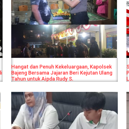
Hangat dan Penuh Kekeluargaan, Kapolsek
S
i
Bajeng Bersama Jajaran Beri Kejutan Ulang
P
Tahun untuk Aipda Rudy S.