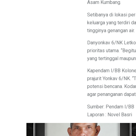
Asam Kumbang.
Setibanya di lokasi pe
keluarga yang terdiri 
tingginya genangan air.
Danyonkav 6/NK Letkol
prioritas utama. “Begi
yang tertinggal maupun
Kapendam I/BB Kolonel 
prajurit Yonkav 6/NK. 
potensi bencana. Kodam
agar penanganan dapat 
Sumber: Pendam I/BB
Laporan : Novel Basri