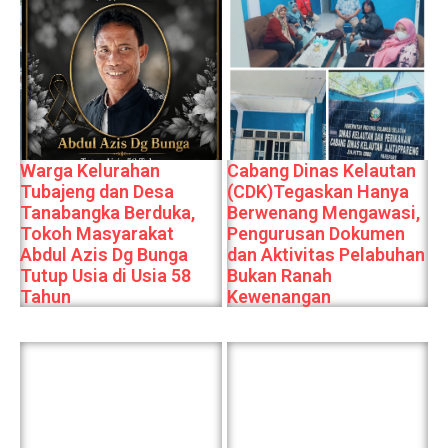
Warga Kelurahan
Cabang Dinas Kelautan
Tubajeng dan Desa
(CDK)Tegaskan Hanya
Tanabangka Berduka,
Berwenang Mengawasi,
Tokoh Masyarakat
Pengurusan Dokumen
Abdul Azis Dg Bunga
dan Aktivitas Pelabuhan
Tutup Usia di Usia 58
Bukan Ranah
Tahun
Kewenangan