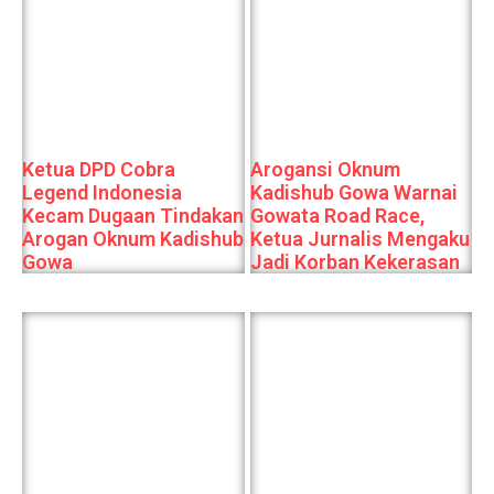
Ketua DPD Cobra
Arogansi Oknum
Legend Indonesia
Kadishub Gowa Warnai
Kecam Dugaan Tindakan
Gowata Road Race,
Arogan Oknum Kadishub
Ketua Jurnalis Mengaku
Gowa
Jadi Korban Kekerasan