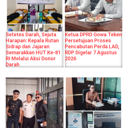
Setetes Darah, Sejuta
Ketua DPRD Gowa Teken
Harapan: Kepala Rutan
Persetujuan Proses
Sidrap dan Jajaran
Pencabutan Perda LAD,
Semarakkan HUT Ke-81
RDP Digelar 7 Agustus
RI Melalui Aksi Donor
2026
Darah