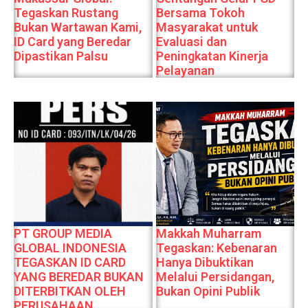
Tegaskan Rustang
Bersama Tokoh
Bukan Wartawan Kami,
Masyarakat untuk
ID Card yang Beredar
Evaluasi dan
Dipastikan Palsu
Peningkatan Kinerja
Pelayanan
PT GROUP MEDIA
Makkah Muharram
GLOBAL INDONESIA
Tegaskan: Kebenaran
TEGASKAN ID CARD
Hanya Dibuktikan
YANG BEREDAR BUKAN
Melalui Persidangan,
DITERBITKAN OLEH
Bukan Opini Publik
PERUSAHAAN