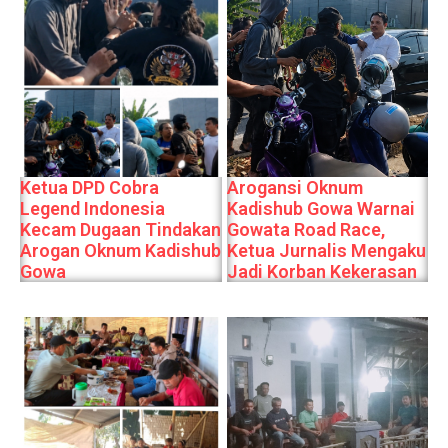
Ketua DPD Cobra
Arogansi Oknum
Legend Indonesia
Kadishub Gowa Warnai
Kecam Dugaan Tindakan
Gowata Road Race,
Arogan Oknum Kadishub
Ketua Jurnalis Mengaku
Gowa
Jadi Korban Kekerasan