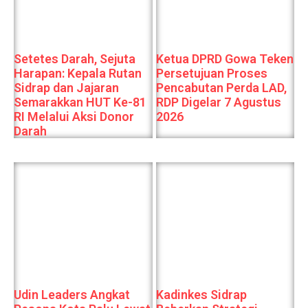
Setetes Darah, Sejuta
Ketua DPRD Gowa Teken
Harapan: Kepala Rutan
Persetujuan Proses
Sidrap dan Jajaran
Pencabutan Perda LAD,
Semarakkan HUT Ke-81
RDP Digelar 7 Agustus
RI Melalui Aksi Donor
2026
Darah
Udin Leaders Angkat
Kadinkes Sidrap