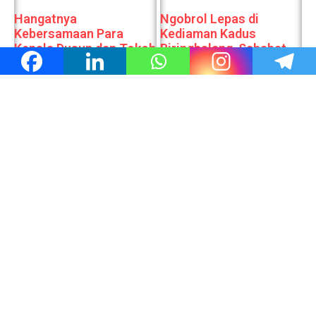
Hangatnya
Ngobrol Lepas di
Kebersamaan Para
Kediaman Kadus
Kepala Dusun dan Tokoh
Biringbalang, Sahabat
Agama Desa
Berbagi Kisah
Tanabangka, Bahas
Perjuangan Hidup dan
Persiapan HUT ke-81
Harapan Masa Depan
Kemerdekaan RI
Pimpinan Redaksi
Kapus Puskesmas
Makassar Global.
Gentungan Gelar FGD
Tegaskan Rustang
Bersama Tokoh