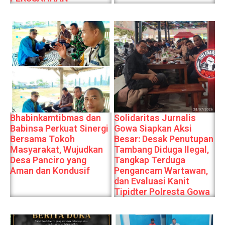
Bhabinkamtibmas dan
Solidaritas Jurnalis
Babinsa Perkuat Sinergi
Gowa Siapkan Aksi
Bersama Tokoh
Besar: Desak Penutupan
Masyarakat, Wujudkan
Tambang Diduga Ilegal,
Desa Panciro yang
Tangkap Terduga
Aman dan Kondusif
Pengancam Wartawan,
dan Evaluasi Kanit
Tipidter Polresta Gowa