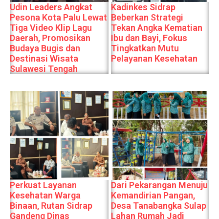
Udin Leaders Angkat
Kadinkes Sidrap
Pesona Kota Palu Lewat
Beberkan Strategi
Tiga Video Klip Lagu
Tekan Angka Kematian
Daerah, Promosikan
Ibu dan Bayi, Fokus
Budaya Bugis dan
Tingkatkan Mutu
Destinasi Wisata
Pelayanan Kesehatan
Sulawesi Tengah
Perkuat Layanan
Dari Pekarangan Menuju
Kesehatan Warga
Kemandirian Pangan,
Binaan, Rutan Sidrap
Desa Tanabangka Sulap
Gandeng Dinas
Lahan Rumah Jadi