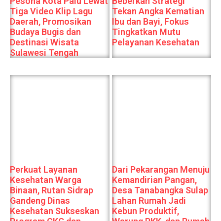
Pesona Kota Palu Lewat
Beberkan Strategi
Tiga Video Klip Lagu
Tekan Angka Kematian
Daerah, Promosikan
Ibu dan Bayi, Fokus
Budaya Bugis dan
Tingkatkan Mutu
Destinasi Wisata
Pelayanan Kesehatan
Sulawesi Tengah
Perkuat Layanan
Dari Pekarangan Menuju
Kesehatan Warga
Kemandirian Pangan,
Binaan, Rutan Sidrap
Desa Tanabangka Sulap
Gandeng Dinas
Lahan Rumah Jadi
Kesehatan Sukseskan
Kebun Produktif,