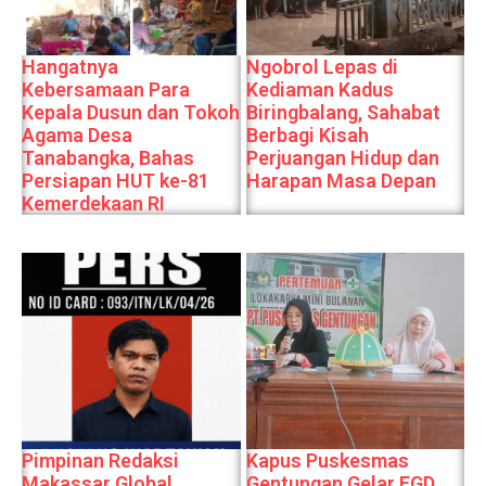
Hangatnya
Ngobrol Lepas di
Kebersamaan Para
Kediaman Kadus
Kepala Dusun dan Tokoh
Biringbalang, Sahabat
Agama Desa
Berbagi Kisah
Tanabangka, Bahas
Perjuangan Hidup dan
Persiapan HUT ke-81
Harapan Masa Depan
Kemerdekaan RI
Pimpinan Redaksi
Kapus Puskesmas
Makassar Global.
Gentungan Gelar FGD