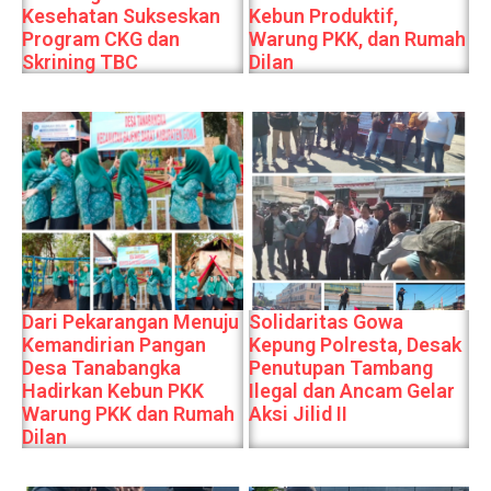
Kesehatan Sukseskan
Kebun Produktif,
Program CKG dan
Warung PKK, dan Rumah
Skrining TBC
Dilan
Dari Pekarangan Menuju
Solidaritas Gowa
Kemandirian Pangan
Kepung Polresta, Desak
Desa Tanabangka
Penutupan Tambang
Hadirkan Kebun PKK
Ilegal dan Ancam Gelar
Warung PKK dan Rumah
Aksi Jilid II
Dilan