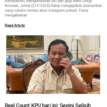
Asmalibrasi, mengundurkan diri dari grup band Soegi
Bornean, Jumat (2/3/2024).Kabar mengejutkan diumumkan
sang vokalis melalui akun instagram pribadi. Fanny
mengabarkan
Read Article
Real Count KPU hari ini: Segini Selisih