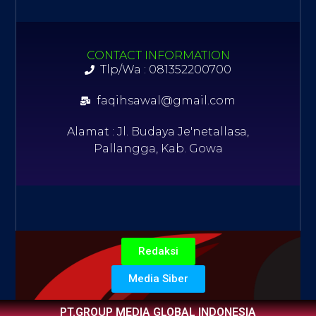
CONTACT INFORMATION
Tlp/Wa : 081352200700
faqihsawal@gmail.com
Alamat : Jl. Budaya Je'netallasa,
Pallangga, Kab. Gowa
Redaksi
Media Siber
PT.GROUP MEDIA GLOBAL INDONESIA