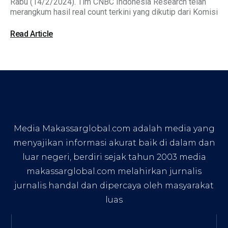
Rabu (14/2/2024). Tim CNBC Indonesia Research telah
merangkum hasil real count terkini yang dikutip dari Komisi
Read Article
Media Makassarglobal.com adalah media yang
menyajikan informasi akurat baik di dalam dan
luar negeri, berdiri sejak tahun 2003 media
makassarglobal.com melahirkan jurnalis
jurnalis handal dan dipercaya oleh masyarakat
luas