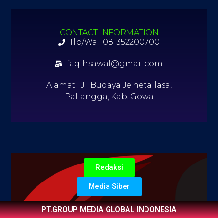
CONTACT INFORMATION
Tlp/Wa : 081352200700
faqihsawal@gmail.com
Alamat : Jl. Budaya Je'netallasa,
Pallangga, Kab. Gowa
Redaksi
Media Siber
PT.GROUP MEDIA GLOBAL INDONESIA