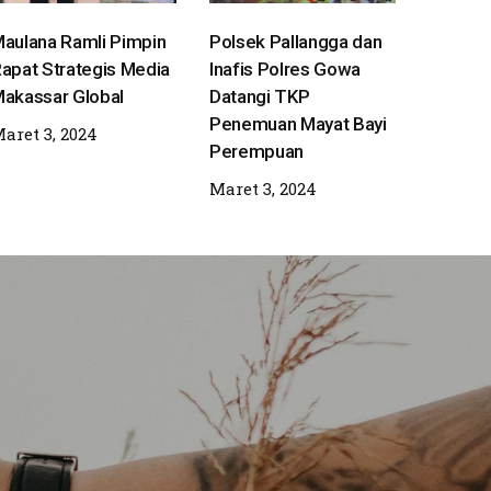
aulana Ramli Pimpin
Polsek Pallangga dan
apat Strategis Media
Inafis Polres Gowa
akassar Global
Datangi TKP
Penemuan Mayat Bayi
aret 3, 2024
Perempuan
Maret 3, 2024