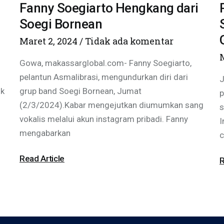
Fanny Soegiarto Hengkang dari
Soegi Bornean
Maret 2, 2024
Tidak ada komentar
Gowa, makassarglobal.com- Fanny Soegiarto,
pelantun Asmalibrasi, mengundurkan diri dari
J
uk
grup band Soegi Bornean, Jumat
p
(2/3/2024).Kabar mengejutkan diumumkan sang
s
vokalis melalui akun instagram pribadi. Fanny
I
mengabarkan
c
Read Article
R