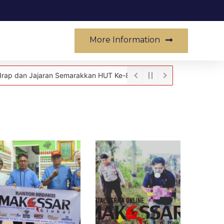
More Information
Musik
ran Semarakkan HUT Ke-81 RI Melalui Aksi Donor Darah
Ketua DPR