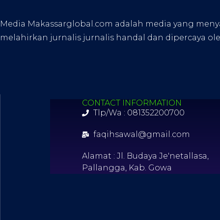
Media Makassarglobal.com adalah media yang menyaji
melahirkan jurnalis jurnalis handal dan dipercaya ol
CONTACT INFORMATION
Tlp/Wa : 081352200700
faqihsawal@gmail.com
Alamat : Jl. Budaya Je'netallasa,
Pallangga, Kab. Gowa