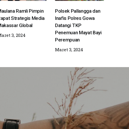
aulana Ramli Pimpin
Polsek Pallangga dan
apat Strategis Media
Inafis Polres Gowa
akassar Global
Datangi TKP
Penemuan Mayat Bayi
aret 3, 2024
Perempuan
Maret 3, 2024