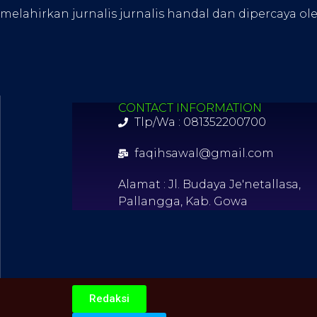
melahirkan jurnalis jurnalis handal dan dipercaya ol
CONTACT INFORMATION
Tlp/Wa : 081352200700
faqihsawal@gmail.com
Alamat : Jl. Budaya Je'netallasa,
Pallangga, Kab. Gowa
Redaksi