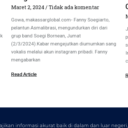
Maret 2, 2024
Tidak ada komentar
Gowa, makassarglobal.com- Fanny Soegiarto,
pelantun Asmalibrasi, mengundurkan diri dari
J
uk
grup band Soegi Bornean, Jumat
p
(2/3/2024).Kabar mengejutkan diumumkan sang
s
vokalis melalui akun instagram pribadi. Fanny
I
mengabarkan
c
Read Article
R
kan informasi akurat baik di dalam dan luar negeri