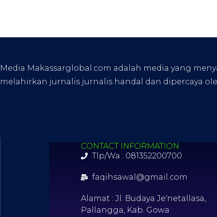
Media Makassarglobal.com adalah media yang menyaji
melahirkan jurnalis jurnalis handal dan dipercaya ol
CONTACT INFORMATION
Tlp/Wa : 081352200700
faqihsawal@gmail.com
Alamat : Jl. Budaya Je'netallasa,
Pallangga, Kab. Gowa