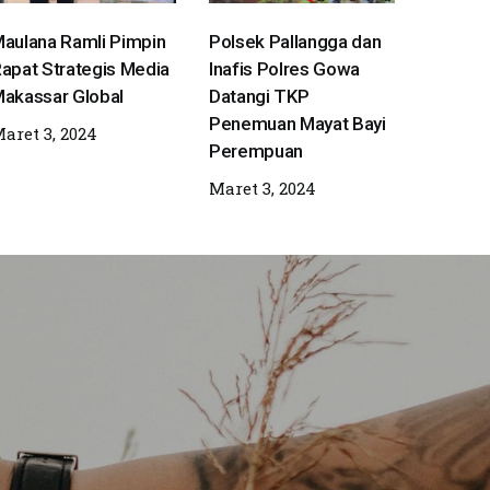
aulana Ramli Pimpin
Polsek Pallangga dan
apat Strategis Media
Inafis Polres Gowa
akassar Global
Datangi TKP
Penemuan Mayat Bayi
aret 3, 2024
Perempuan
Maret 3, 2024