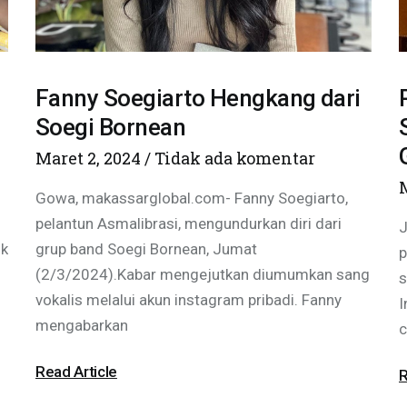
Fanny Soegiarto Hengkang dari
Soegi Bornean
Maret 2, 2024
Tidak ada komentar
Gowa, makassarglobal.com- Fanny Soegiarto,
pelantun Asmalibrasi, mengundurkan diri dari
J
uk
grup band Soegi Bornean, Jumat
p
(2/3/2024).Kabar mengejutkan diumumkan sang
s
vokalis melalui akun instagram pribadi. Fanny
I
mengabarkan
c
Read Article
R