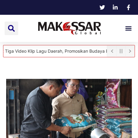
ideo Klip Lagu Daerah, Promosikan Budaya Bugis dan Destinasi Wis