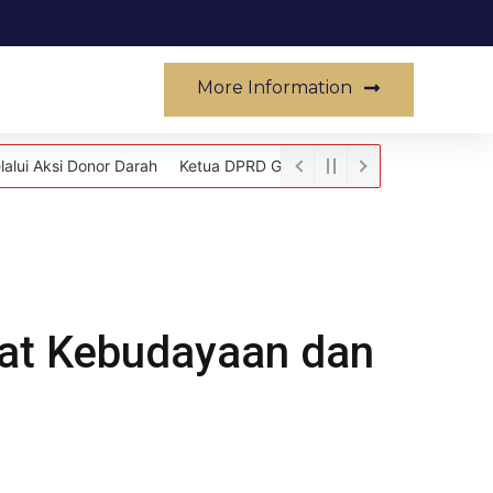
More Information
Musik
r Darah
Ketua DPRD Gowa Teken Persetujuan Proses Pencabutan P
at Kebudayaan dan