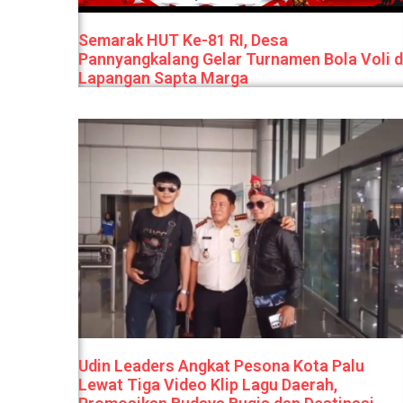
Semarak HUT Ke-81 RI, Desa
Pannyangkalang Gelar Turnamen Bola Voli d
Lapangan Sapta Marga
Udin Leaders Angkat Pesona Kota Palu
Lewat Tiga Video Klip Lagu Daerah,