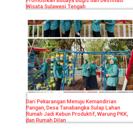
Promosikan Budaya Bugis dan Destinasi
Wisata Sulawesi Tengah
Dari Pekarangan Menuju Kemandirian
Pangan, Desa Tanabangka Sulap Lahan
Rumah Jadi Kebun Produktif, Warung PKK,
dan Rumah Dilan