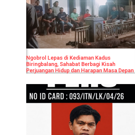
Ngobrol Lepas di Kediaman Kadus
Biringbalang, Sahabat Berbagi Kisah
Perjuangan Hidup dan Harapan Masa Depan