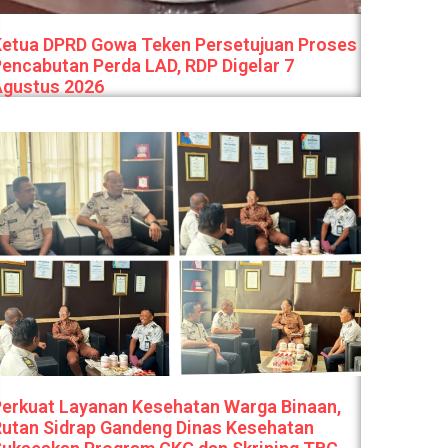
Ketua DPRD Gowa Teken Persetujuan Proses
encabutan Perda LAD, RDP Digelar 7
Agustus 2026
erkuat Layanan Kesehatan Warga Binaan,
utan Sidrap Gandeng Dinas Kesehatan