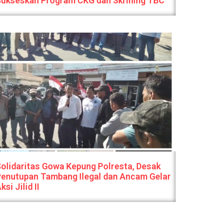
Sukseskan Program CKG dan Skrining TBC
olidaritas Gowa Kepung Polresta, Desak
enutupan Tambang Ilegal dan Ancam Gelar
ksi Jilid II