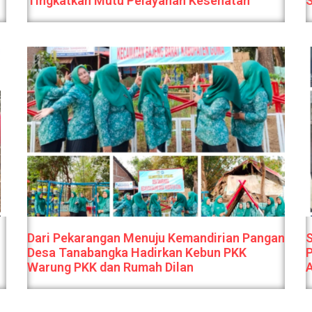
Tingkatkan Mutu Pelayanan Kesehatan
Dari Pekarangan Menuju Kemandirian Pangan
S
Desa Tanabangka Hadirkan Kebun PKK
P
Warung PKK dan Rumah Dilan
A