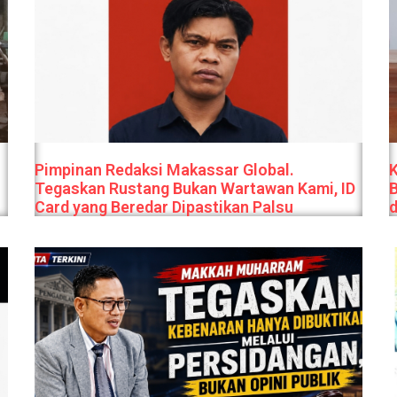
Pimpinan Redaksi Makassar Global.
Tegaskan Rustang Bukan Wartawan Kami, ID
Card yang Beredar Dipastikan Palsu
d