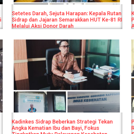
Setetes Darah, Sejuta Harapan: Kepala Rutan
i
Sidrap dan Jajaran Semarakkan HUT Ke-81 RI
P
Melalui Aksi Donor Darah
Kadinkes Sidrap Beberkan Strategi Tekan
P
Angka Kematian Ibu dan Bayi, Fokus
R