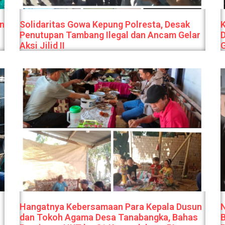
n
Solidaritas Gowa Kepung Polresta, Desak
Penutupan Tambang Ilegal dan Ancam Gelar
Aksi Jilid II
Hangatnya Kebersamaan Para Kepala Dusun
dan Tokoh Agama Desa Tanabangka, Bahas
B