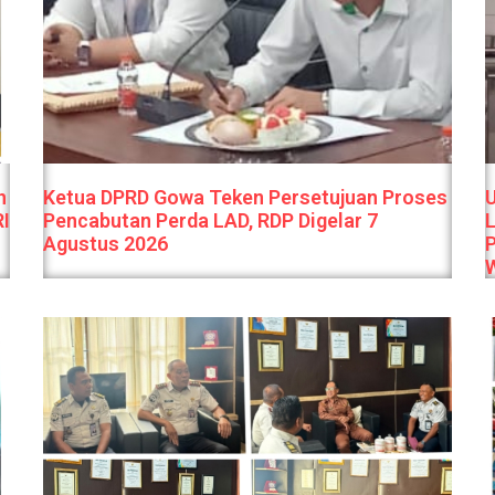
n
Ketua DPRD Gowa Teken Persetujuan Proses
U
RI
Pencabutan Perda LAD, RDP Digelar 7
L
Agustus 2026
P