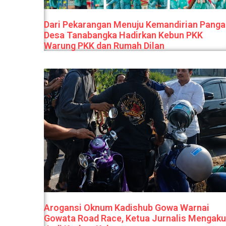
Dari Pekarangan Menuju Kemandirian Panga
Desa Tanabangka Hadirkan Kebun PKK
Warung PKK dan Rumah Dilan
Arogansi Oknum Kadishub Gowa Warnai
Gowata Road Race, Ketua Jurnalis Mengaku