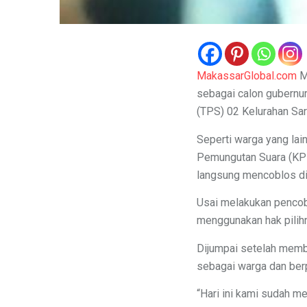
MakassarGlobal.com
Mo
sebagai calon gubernu
(TPS) 02 Kelurahan Sa
Seperti warga yang la
Pemungutan Suara (KPP
langsung mencoblos di 
Usai melakukan pencobl
menggunakan hak pilih
Dijumpai setelah memb
sebagai warga dan berp
“Hari ini kami sudah m