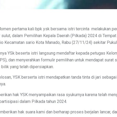
men pertama kali bpk ysk bersama istri tercinta melakukan pe
r sulut, dalam Pemilihan Kepala Daerah (Pilkada) 2024 di Tempa
rio Kecamatan sario Kota Manado, Rabu (27/11/24) sekitar Pukul
innya YSk beserta istri langsung mendaftar kepada petugas Kel
S), dan menyerahkan formulir pemilihan untuk mendapat surat 
bilik yang telah dipersiapkan.
osan, YSK berserta istri mendapatkan tanda tinta di jari sebagai
nya.
erikan hak YSK menyampaikan rasa syukurnya karena telah meng
artisipasi dalam Pilkada tahun 2024.
emberikan hak suara kami dan berharap proses berjalan lancar, d