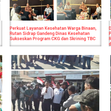
Perkuat Layanan Kesehatan Warga Binaan,
D
Rutan Sidrap Gandeng Dinas Kesehatan
Sukseskan Program CKG dan Skrining TBC
R
d