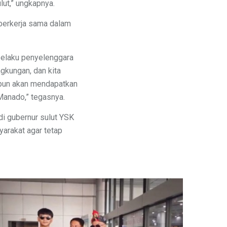
lut,” ungkapnya.
 berkerja sama dalam
selaku penyelenggara
ngkungan, dan kita
ya pun akan mendapatkan
anado,” tegasnya.
i gubernur sulut YSK
arakat agar tetap