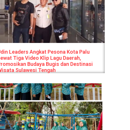
din Leaders Angkat Pesona Kota Palu
ewat Tiga Video Klip Lagu Daerah,
romosikan Budaya Bugis dan Destinasi
Wisata Sulawesi Tengah