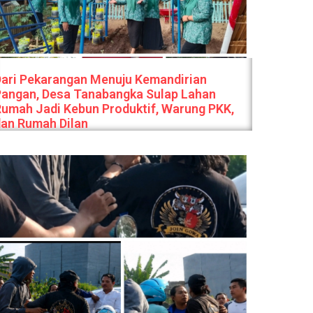
ari Pekarangan Menuju Kemandirian
Pangan, Desa Tanabangka Sulap Lahan
umah Jadi Kebun Produktif, Warung PKK,
an Rumah Dilan