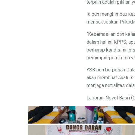
terpilih adalah pilihan
Ia pun menghimbau kepa
mensukseskan Pilkada 
“Keberhasilan dan kela
dalam hal ini KPPS, ap
berharap kondisi ini bi
pemimpin-pemimpin ya
YSK pun berpesan Dala
akan membuat suatu su
menjaga netralitas dala
Laporan: Novel Basri (G