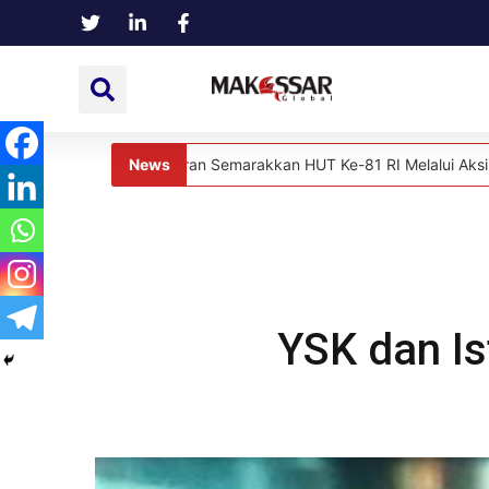
News
an Jajaran Semarakkan HUT Ke-81 RI Melalui Aksi Donor Darah
News
Ke
YSK dan Is