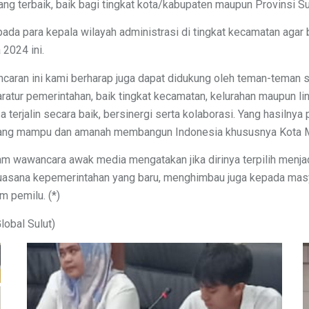
 yang terbaik, baik bagi tingkat kota/kabupaten maupun Provinsi Su
da para kepala wilayah administrasi di tingkat kecamatan agar
2024 ini.
ncaran ini kami berharap juga dapat didukung oleh teman-teman 
aratur pemerintahan, baik tingkat kecamatan, kelurahan maupun li
sa terjalin secara baik, bersinergi serta kolaborasi. Yang hasiln
ng mampu dan amanah membangun Indonesia khususnya Kota M
m wawancara awak media mengatakan jika dirinya terpilih menjad
asana kepemerintahan yang baru, menghimbau juga kepada masy
m pemilu. (*)
lobal Sulut)