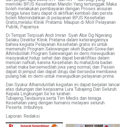
memiliki BPJS Kesehatan Mandiri Yang tertunggak Maka
boleh melakukan pembayaran dengan Proses ansuran
hingga lunas baru dapat di aktifkan kembali dan persta
boleh Memindahkan di pelayanan BPJS Kesehatan
Gratis,melalui Klinik Pratama. Maupun di Moll Pelayanan
Publik, Paparnya.
Di Tempat Terpisah Andi Imran Syah Abe Dg Ngerang
Selaku Direktur Klinik Pratama dalam keterangannya
bahwa kegiata Pelayanan Kesehatan gratis ini untuk
memenuhi Program Salewangan okeh Bupati Gowa.dan
Alhmdulillah Program Salewangan ini demi mewujudkan
masyarakat hidup sehat dan dapat beraktifitas dalam
mencari nafkah, karena Kesehatan itu mahal,bila badan
sehat maka bersemedilah jiwa yang normal, dan Pasien
dapat di jemput dan dapat diruju dan bersedia membawa
pulang hak ini demi untuk mewujudkan pelayanan prima.
Dan Syukur Alhamdulillah kegiatan ini dapat berjalan lancar
atas dukungan dan kerjasama Lura Tubajeng Dan Seluruh
Kepala Lingkungan Se ke lurahan
Tubajeng.Tandasnya.serta Tim Medis dan tenaga
Kesehatan yang dengan humanis melayani seluruh
Peserta. Imbuhnya.
Laporan. Redaksi.