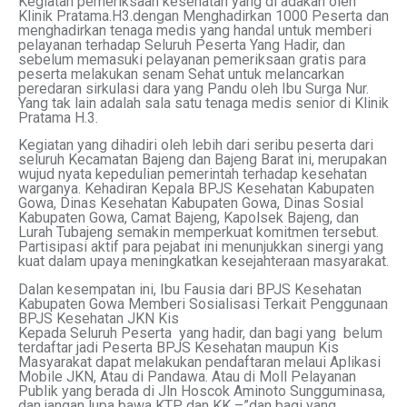
Kegiatan pemeriksaan kesehatan yang di adakan oleh
Klinik Pratama.H3.dengan Menghadirkan 1000 Peserta dan
menghadirkan tenaga medis yang handal untuk memberi
pelayanan terhadap Seluruh Peserta Yang Hadir, dan
sebelum memasuki pelayanan pemeriksaan gratis para
peserta melakukan senam Sehat untuk melancarkan
peredaran sirkulasi dara yang Pandu oleh Ibu Surga Nur.
Yang tak lain adalah sala satu tenaga medis senior di Klinik
Pratama H.3.
Kegiatan yang dihadiri oleh lebih dari seribu peserta dari
seluruh Kecamatan Bajeng dan Bajeng Barat ini, merupakan
wujud nyata kepedulian pemerintah terhadap kesehatan
warganya. Kehadiran Kepala BPJS Kesehatan Kabupaten
Gowa, Dinas Kesehatan Kabupaten Gowa, Dinas Sosial
Kabupaten Gowa, Camat Bajeng, Kapolsek Bajeng, dan
Lurah Tubajeng semakin memperkuat komitmen tersebut.
Partisipasi aktif para pejabat ini menunjukkan sinergi yang
kuat dalam upaya meningkatkan kesejahteraan masyarakat.
Dalan kesempatan ini, Ibu Fausia dari BPJS Kesehatan
Kabupaten Gowa Memberi Sosialisasi Terkait Penggunaan
BPJS Kesehatan JKN Kis
Kepada Seluruh Peserta yang hadir, dan bagi yang belum
terdaftar jadi Peserta BPJS Kesehatan maupun Kis
Masyarakat dapat melakukan pendaftaran melaui Aplikasi
Mobile JKN, Atau di Pandawa. Atau di Moll Pelayanan
Publik yang berada di Jln Hoscok Aminoto Sungguminasa,
dan jangan lupa bawa KTP dan KK –”dan bagi yang