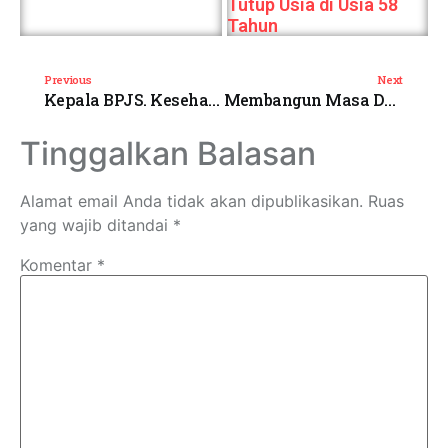
Tutup Usia di Usia 58
Tahun
Previous
Next
Kepala BPJS. Kesehatan Kabupaten Gowa Hadiri Kegiatan Pelayanan Kesehatan gratis Dan Sosialisasi Pengguna BPJS dan Kis.Di Klinik Pratama H.3.
Membangun Masa Depan Kota Bitung Melalui Pendidikan Berkualitas: SMP Nusantara Merayakan Kelulusan dengan Semangat dan Harapan”
Tinggalkan Balasan
Alamat email Anda tidak akan dipublikasikan.
Ruas
yang wajib ditandai
*
Komentar
*