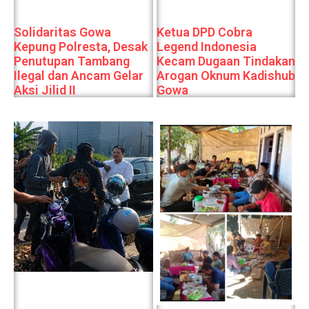
Solidaritas Gowa
Ketua DPD Cobra
Kepung Polresta, Desak
Legend Indonesia
Penutupan Tambang
Kecam Dugaan Tindakan
Ilegal dan Ancam Gelar
Arogan Oknum Kadishub
Aksi Jilid II
Gowa