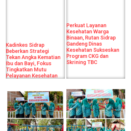
Perkuat Layanan
Kesehatan Warga
Binaan, Rutan Sidrap
Gandeng Dinas
Kadinkes Sidrap
Kesehatan Sukseskan
Beberkan Strategi
Program CKG dan
Tekan Angka Kematian
Skrining TBC
Ibu dan Bayi, Fokus
Tingkatkan Mutu
Pelayanan Kesehatan