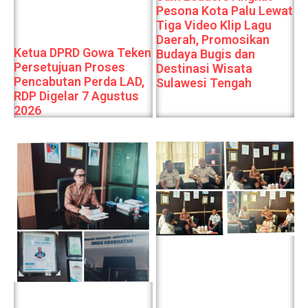
Pesona Kota Palu Lewat
Tiga Video Klip Lagu
Daerah, Promosikan
Ketua DPRD Gowa Teken
Budaya Bugis dan
Persetujuan Proses
Destinasi Wisata
Pencabutan Perda LAD,
Sulawesi Tengah
RDP Digelar 7 Agustus
2026