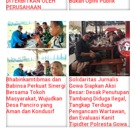
DITERBITKAN OLEH
Bukan Opini Publik
PERUSAHAAN
Bhabinkamtibmas dan
Solidaritas Jurnalis
Babinsa Perkuat Sinergi
Gowa Siapkan Aksi
Bersama Tokoh
Besar: Desak Penutupan
Masyarakat, Wujudkan
Tambang Diduga Ilegal,
Desa Panciro yang
Tangkap Terduga
Aman dan Kondusif
Pengancam Wartawan,
dan Evaluasi Kanit
Tipidter Polresta Gowa