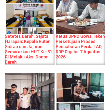
Setetes Darah, Sejuta
Ketua DPRD Gowa Teken
Harapan: Kepala Rutan
Persetujuan Proses
Sidrap dan Jajaran
Pencabutan Perda LAD,
Semarakkan HUT Ke-81
RDP Digelar 7 Agustus
RI Melalui Aksi Donor
2026
Darah