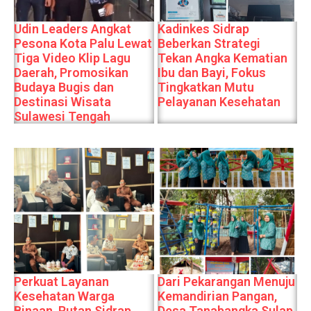
Udin Leaders Angkat
Kadinkes Sidrap
Pesona Kota Palu Lewat
Beberkan Strategi
Tiga Video Klip Lagu
Tekan Angka Kematian
Daerah, Promosikan
Ibu dan Bayi, Fokus
Budaya Bugis dan
Tingkatkan Mutu
Destinasi Wisata
Pelayanan Kesehatan
Sulawesi Tengah
Perkuat Layanan
Dari Pekarangan Menuju
Kesehatan Warga
Kemandirian Pangan,
Binaan, Rutan Sidrap
Desa Tanabangka Sulap