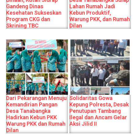
Gandeng Dinas
Lahan Rumah Jadi
Kesehatan Sukseskan
Kebun Produktif,
Program CKG dan
Warung PKK, dan Rumah
Skrining TBC
Dilan
Dari Pekarangan Menuju
Solidaritas Gowa
Kemandirian Pangan
Kepung Polresta, Desak
Desa Tanabangka
Penutupan Tambang
Hadirkan Kebun PKK
Ilegal dan Ancam Gelar
Warung PKK dan Rumah
Aksi Jilid II
Dilan