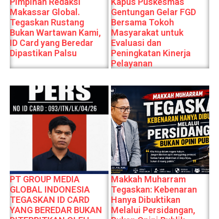
Pimpinan Redaksi
Kapus Puskesmas
Makassar Global.
Gentungan Gelar FGD
Tegaskan Rustang
Bersama Tokoh
Bukan Wartawan Kami,
Masyarakat untuk
ID Card yang Beredar
Evaluasi dan
Dipastikan Palsu
Peningkatan Kinerja
Pelayanan
PT GROUP MEDIA
Makkah Muharram
GLOBAL INDONESIA
Tegaskan: Kebenaran
TEGASKAN ID CARD
Hanya Dibuktikan
YANG BEREDAR BUKAN
Melalui Persidangan,