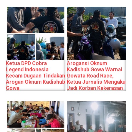
Ketua DPD Cobra
Arogansi Oknum
Legend Indonesia
Kadishub Gowa Warnai
Kecam Dugaan Tindakan
Gowata Road Race,
Arogan Oknum Kadishub
Ketua Jurnalis Mengaku
Gowa
Jadi Korban Kekerasan