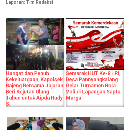
Laporan: Tim Redaksi
Hangat dan Penuh
Semarak HUT Ke-81 RI,
Kekeluargaan, Kapolsek
Desa Pannyangkalang
Bajeng Bersama Jajaran
Gelar Turnamen Bola
Beri Kejutan Ulang
Voli di Lapangan Sapta
Tahun untuk Aipda Rudy
Marga
S.