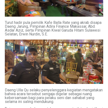
Turut hadir pula pemilik Kafe Balla Rate yang akrab disapa
Daeng Jarung, Pimpinan Adira Finance Makassar, Abd.
Asdar Aziz, serta Pimpinan Kiwal Garuda Hitam Sulawesi
Selatan, Erwin Nurdin, S.E.
Daeng Ulla Qu selaku penyelenggara kegiatan mengatakan
bahwa acara tersebut sengaja digelar sebagai ruang
kebersamaan bagi para pelaku seni dan sahabat yang
selama ini saling mendukung.