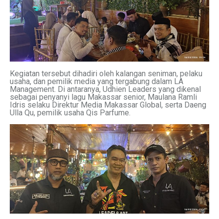
Kegiatan tersebut dihadiri oleh kalangan seniman, pelaku
usaha, dan pemilik media yang tergabung dalam LA
Management. Di antaranya, Udhien Leaders yang dikenal
sebagai penyanyi lagu Makassar senior, Maulana Ramli
Idris selaku Direktur Media Makassar Global, serta Daeng
Ulla Qu, pemilik usaha Qis Parfume.