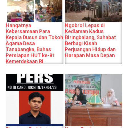
Hangatnya
Ngobrol Lepas di
Kebersamaan Para
Kediaman Kadus
Kepala Dusun dan Tokoh
Biringbalang, Sahabat
Agama Desa
Berbagi Kisah
Tanabangka, Bahas
Perjuangan Hidup dan
Persiapan HUT ke-81
Harapan Masa Depan
Kemerdekaan RI