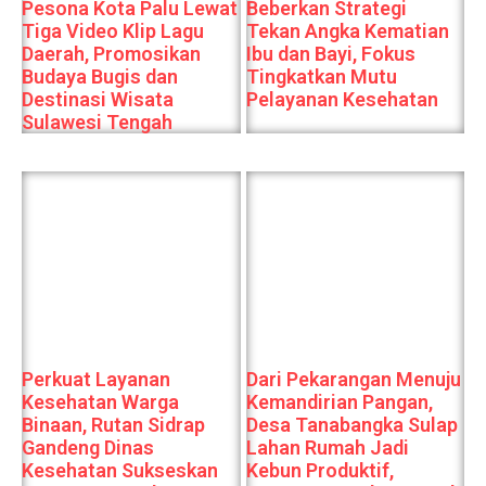
Pesona Kota Palu Lewat
Beberkan Strategi
Tiga Video Klip Lagu
Tekan Angka Kematian
Daerah, Promosikan
Ibu dan Bayi, Fokus
Budaya Bugis dan
Tingkatkan Mutu
Destinasi Wisata
Pelayanan Kesehatan
Sulawesi Tengah
Perkuat Layanan
Dari Pekarangan Menuju
Kesehatan Warga
Kemandirian Pangan,
Binaan, Rutan Sidrap
Desa Tanabangka Sulap
Gandeng Dinas
Lahan Rumah Jadi
Kesehatan Sukseskan
Kebun Produktif,