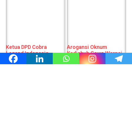
Ketua DPD Cobra
Arogansi Oknum
Legend Indonesia
Kadishub Gowa Warnai
Kecam Dugaan Tindakan
Gowata Road Race,
Arogan Oknum Kadishub
Ketua Jurnalis Mengaku
Gowa
Jadi Korban Kekerasan