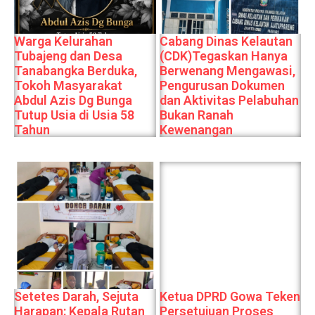
Warga Kelurahan
Cabang Dinas Kelautan
Tubajeng dan Desa
(CDK)Tegaskan Hanya
Tanabangka Berduka,
Berwenang Mengawasi,
Tokoh Masyarakat
Pengurusan Dokumen
Abdul Azis Dg Bunga
dan Aktivitas Pelabuhan
Tutup Usia di Usia 58
Bukan Ranah
Tahun
Kewenangan
Setetes Darah, Sejuta
Ketua DPRD Gowa Teken
Harapan: Kepala Rutan
Persetujuan Proses