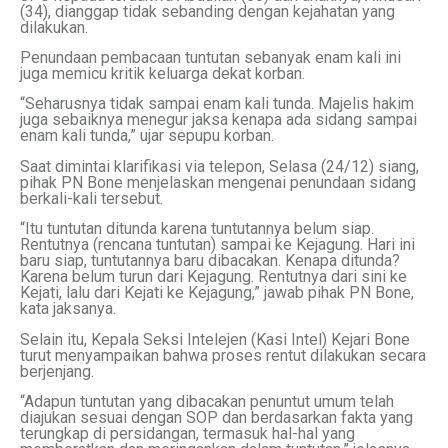
(34), dianggap tidak sebanding dengan kejahatan yang
dilakukan.
Penundaan pembacaan tuntutan sebanyak enam kali ini
juga memicu kritik keluarga dekat korban.
“Seharusnya tidak sampai enam kali tunda. Majelis hakim
juga sebaiknya menegur jaksa kenapa ada sidang sampai
enam kali tunda,” ujar sepupu korban.
Saat dimintai klarifikasi via telepon, Selasa (24/12) siang,
pihak PN Bone menjelaskan mengenai penundaan sidang
berkali-kali tersebut.
“Itu tuntutan ditunda karena tuntutannya belum siap.
Rentutnya (rencana tuntutan) sampai ke Kejagung. Hari ini
baru siap, tuntutannya baru dibacakan. Kenapa ditunda?
Karena belum turun dari Kejagung. Rentutnya dari sini ke
Kejati, lalu dari Kejati ke Kejagung,” jawab pihak PN Bone,
kata jaksanya.
Selain itu, Kepala Seksi Intelejen (Kasi Intel) Kejari Bone
turut menyampaikan bahwa proses rentut dilakukan secara
berjenjang.
“Adapun tuntutan yang dibacakan penuntut umum telah
diajukan sesuai dengan SOP dan berdasarkan fakta yang
terungkap di persidangan, termasuk hal-hal yang