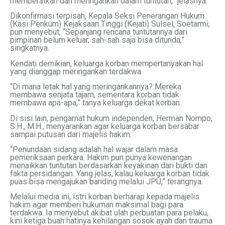
memberatkan dan meringankan dalam tuntutan,” jelasnya.
Dikonfirmasi terpisah, Kepala Seksi Penerangan Hukum
(Kasi Penkum) Kejaksaan Tinggi (Kejati) Sulsel, Soetarmi,
pun menyebut, “Sepanjang rencana tuntutannya dari
pimpinan belum keluar, sah-sah saja bisa ditunda,”
singkatnya.
Kendati demikian, keluarga korban mempertanyakan hal
yang dianggap meringankan terdakwa.
“Di mana letak hal yang meringankannya? Mereka
membawa senjata tajam, sementara korban tidak
membawa apa-apa,” tanya keluarga dekat korban.
Di sisi lain, pengamat hukum independen, Herman Nompo,
S.H., M.H., menyarankan agar keluarga korban bersabar
sampai putusan dari majelis hakim.
“Penundaan sidang adalah hal wajar dalam masa
pemeriksaan perkara. Hakim pun punya kewenangan
menaikkan tuntutan berdasarkan keyakinan dari bukti dan
fakta persidangan. Yang jelas, kalau keluarga korban tidak
puas bisa mengajukan banding melalui JPU,” terangnya.
Melalui media ini, istri korban berharap kepada majelis
hakim agar memberi hukuman maksimal bagi para
terdakwa. Ia menyebut akibat ulah perbuatan para pelaku,
kini ketiga buah hatinya kehilangan sosok ayah dan trauma