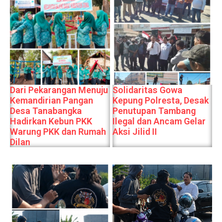
Dari Pekarangan Menuju
Solidaritas Gowa
Kemandirian Pangan
Kepung Polresta, Desak
Desa Tanabangka
Penutupan Tambang
Hadirkan Kebun PKK
Ilegal dan Ancam Gelar
Warung PKK dan Rumah
Aksi Jilid II
Dilan