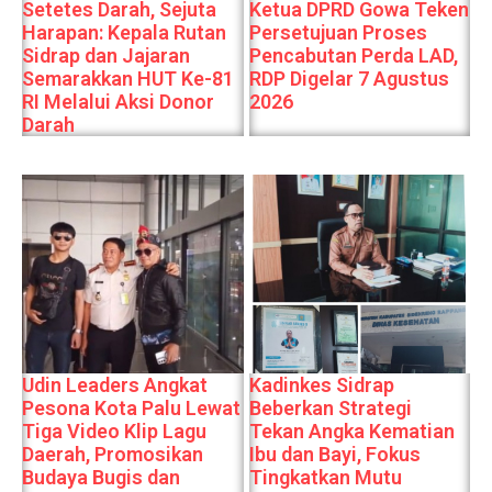
Setetes Darah, Sejuta
Ketua DPRD Gowa Teken
Harapan: Kepala Rutan
Persetujuan Proses
Sidrap dan Jajaran
Pencabutan Perda LAD,
Semarakkan HUT Ke-81
RDP Digelar 7 Agustus
RI Melalui Aksi Donor
2026
Darah
Udin Leaders Angkat
Kadinkes Sidrap
Pesona Kota Palu Lewat
Beberkan Strategi
Tiga Video Klip Lagu
Tekan Angka Kematian
Daerah, Promosikan
Ibu dan Bayi, Fokus
Budaya Bugis dan
Tingkatkan Mutu