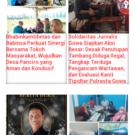
Bhabinkamtibmas dan
Solidaritas Jurnalis
Babinsa Perkuat Sinergi
Gowa Siapkan Aksi
Bersama Tokoh
Besar: Desak Penutupan
Masyarakat, Wujudkan
Tambang Diduga Ilegal,
Desa Panciro yang
Tangkap Terduga
Aman dan Kondusif
Pengancam Wartawan,
dan Evaluasi Kanit
Tipidter Polresta Gowa