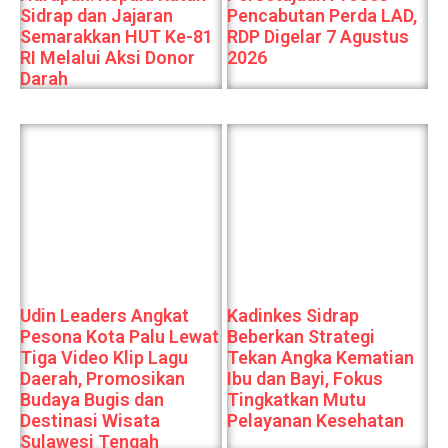
Sidrap dan Jajaran
Pencabutan Perda LAD,
Semarakkan HUT Ke-81
RDP Digelar 7 Agustus
RI Melalui Aksi Donor
2026
Darah
Udin Leaders Angkat
Kadinkes Sidrap
Pesona Kota Palu Lewat
Beberkan Strategi
Tiga Video Klip Lagu
Tekan Angka Kematian
Daerah, Promosikan
Ibu dan Bayi, Fokus
Budaya Bugis dan
Tingkatkan Mutu
Destinasi Wisata
Pelayanan Kesehatan
Sulawesi Tengah