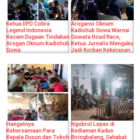
Ketua DPD Cobra
Arogansi Oknum
Legend Indonesia
Kadishub Gowa Warnai
Kecam Dugaan Tindakan
Gowata Road Race,
Arogan Oknum Kadishub
Ketua Jurnalis Mengaku
Gowa
Jadi Korban Kekerasan
Hangatnya
Ngobrol Lepas di
Kebersamaan Para
Kediaman Kadus
Kepala Dusun dan Tokoh
Biringbalang, Sahabat