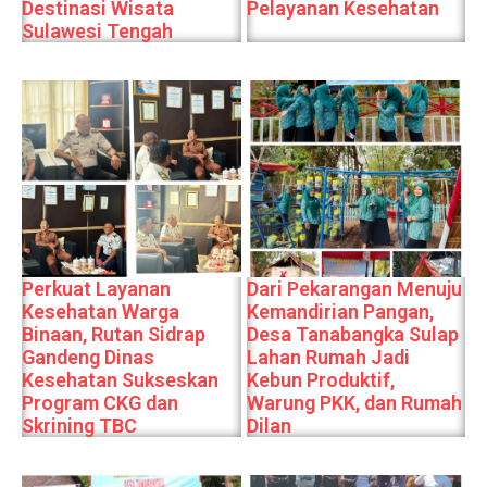
Destinasi Wisata
Pelayanan Kesehatan
Sulawesi Tengah
Perkuat Layanan
Dari Pekarangan Menuju
Kesehatan Warga
Kemandirian Pangan,
Binaan, Rutan Sidrap
Desa Tanabangka Sulap
Gandeng Dinas
Lahan Rumah Jadi
Kesehatan Sukseskan
Kebun Produktif,
Program CKG dan
Warung PKK, dan Rumah
Skrining TBC
Dilan