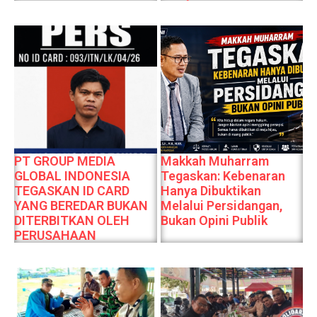
PT GROUP MEDIA
Makkah Muharram
GLOBAL INDONESIA
Tegaskan: Kebenaran
TEGASKAN ID CARD
Hanya Dibuktikan
YANG BEREDAR BUKAN
Melalui Persidangan,
DITERBITKAN OLEH
Bukan Opini Publik
PERUSAHAAN