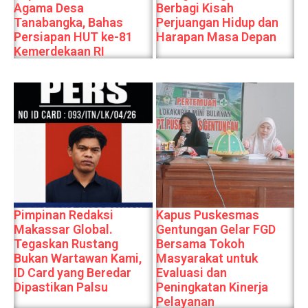
Agama Desa
Berbagi Kisah
Tanabangka, Bahas
Perjuangan Hidup dan
Persiapan HUT ke-81
Harapan Masa Depan
Kemerdekaan RI
Pimpinan Redaksi
Kapus Puskesmas
Makassar Global.
Gentungan Gelar FGD
Tegaskan Rustang
Bersama Tokoh
Bukan Wartawan Kami,
Masyarakat untuk
ID Card yang Beredar
Evaluasi dan
Dipastikan Palsu
Peningkatan Kinerja
Pelayanan