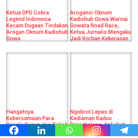
Ketua DPD Cobra
Arogansi Oknum
Legend Indonesia
Kadishub Gowa Warnai
Kecam Dugaan Tindakan
Gowata Road Race,
Arogan Oknum Kadishub
Ketua Jurnalis Mengaku
Gowa
Jadi Korban Kekerasan
Hangatnya
Ngobrol Lepas di
Kebersamaan Para
Kediaman Kadus
Kepala Dusun dan Tokoh
Biringbalang, Sahabat
Agama Desa
Berbagi Kisah
Tanabangka, Bahas
Perjuangan Hidup dan